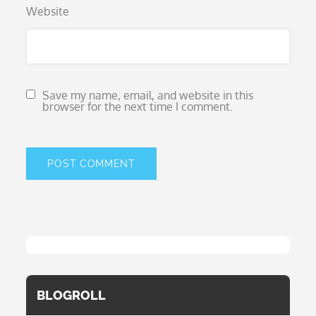
Website
Save my name, email, and website in this
browser for the next time I comment.
BLOGROLL