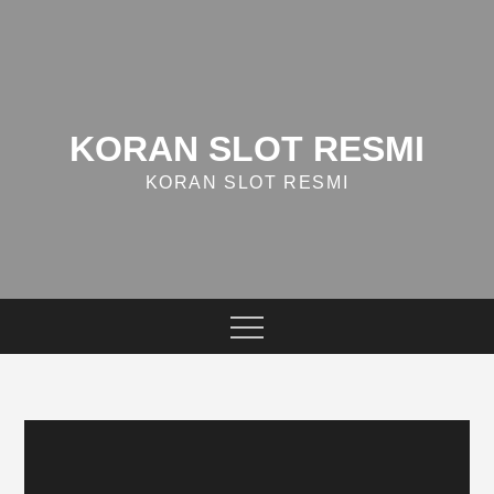
Skip
to
content
KORAN SLOT RESMI
KORAN SLOT RESMI