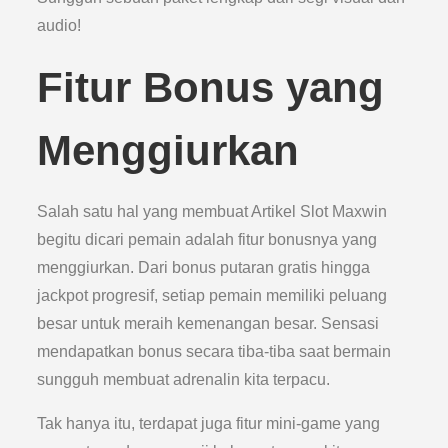
audio!
Fitur Bonus yang
Menggiurkan
Salah satu hal yang membuat Artikel Slot Maxwin
begitu dicari pemain adalah fitur bonusnya yang
menggiurkan. Dari bonus putaran gratis hingga
jackpot progresif, setiap pemain memiliki peluang
besar untuk meraih kemenangan besar. Sensasi
mendapatkan bonus secara tiba-tiba saat bermain
sungguh membuat adrenalin kita terpacu.
Tak hanya itu, terdapat juga fitur mini-game yang