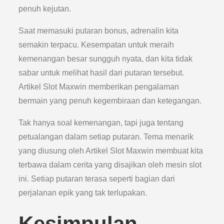
penuh kejutan.
Saat memasuki putaran bonus, adrenalin kita
semakin terpacu. Kesempatan untuk meraih
kemenangan besar sungguh nyata, dan kita tidak
sabar untuk melihat hasil dari putaran tersebut.
Artikel Slot Maxwin memberikan pengalaman
bermain yang penuh kegembiraan dan ketegangan.
Tak hanya soal kemenangan, tapi juga tentang
petualangan dalam setiap putaran. Tema menarik
yang diusung oleh Artikel Slot Maxwin membuat kita
terbawa dalam cerita yang disajikan oleh mesin slot
ini. Setiap putaran terasa seperti bagian dari
perjalanan epik yang tak terlupakan.
Kesimpulan