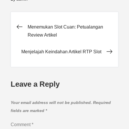
Post
Menemukan Slot Cuan: Petualangan
Review Artikel
navigation
Menjelajah Keindahan Artikel RTP Slot
Leave a Reply
Your email address will not be published.
Required
fields are marked
*
Comment
*