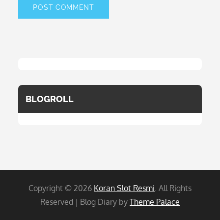
BLOGROLL
Copyright © 2026
Koran Slot Resmi
. All Rights
Reserved | Blog Diary by
Theme Palace