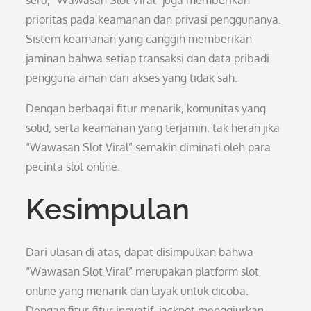
seru, “Wawasan Slot Viral” juga memberikan
prioritas pada keamanan dan privasi penggunanya.
Sistem keamanan yang canggih memberikan
jaminan bahwa setiap transaksi dan data pribadi
pengguna aman dari akses yang tidak sah.
Dengan berbagai fitur menarik, komunitas yang
solid, serta keamanan yang terjamin, tak heran jika
“Wawasan Slot Viral” semakin diminati oleh para
pecinta slot online.
Kesimpulan
Dari ulasan di atas, dapat disimpulkan bahwa
“Wawasan Slot Viral” merupakan platform slot
online yang menarik dan layak untuk dicoba.
Dengan fitur-fitur inovatif, jackpot menggiurkan,