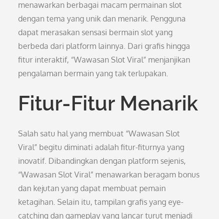
menawarkan berbagai macam permainan slot
dengan tema yang unik dan menarik. Pengguna
dapat merasakan sensasi bermain slot yang
berbeda dari platform lainnya. Dari grafis hingga
fitur interaktif, “Wawasan Slot Viral” menjanjikan
pengalaman bermain yang tak terlupakan.
Fitur-Fitur Menarik
Salah satu hal yang membuat “Wawasan Slot
Viral” begitu diminati adalah fitur-fiturnya yang
inovatif. Dibandingkan dengan platform sejenis,
“Wawasan Slot Viral” menawarkan beragam bonus
dan kejutan yang dapat membuat pemain
ketagihan. Selain itu, tampilan grafis yang eye-
catching dan gameplay yang lancar turut menjadi