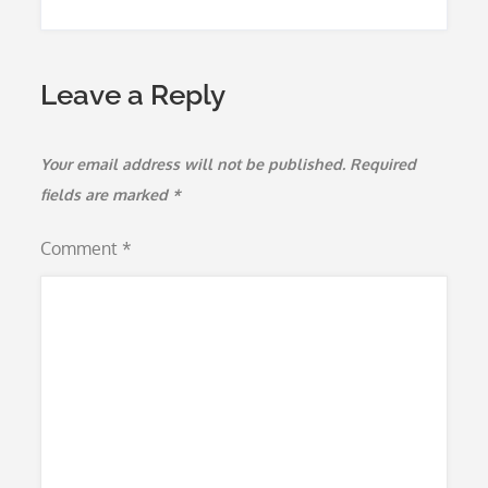
Leave a Reply
Your email address will not be published.
Required
fields are marked
*
Comment
*