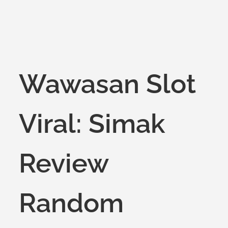
Wawasan Slot
Viral: Simak
Review
Random