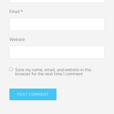
Email
*
Website
Save my name, email, and website in this
browser for the next time I comment.