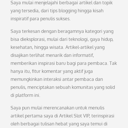
Saya mulai menjelajahi berbagai artikel dan topik
yang tersedia, dari tips blogging hingga kisah
inspiratif para penulis sukses.
Saya terkesan dengan beragamnya kategori yang
bisa dieksplorasi, mulai dari teknologi, gaya hidup,
kesehatan, hingga wisata. Artikel-artikel yang
disajikan terlihat menarik dan informatif,
memberikan inspirasi baru bagi para pembaca. Tak
hanya itu, fitur komentar yang aktif juga
memungkinkan interaksi antar pembaca dan
penulis, menciptakan sebuah komunitas yang solid
di platform ini.
Saya pun mulai merencanakan untuk menulis
artikel pertama saya di Artikel Slot VIP, terinspirasi
oleh berbagai tulisan hebat yang saya temui di