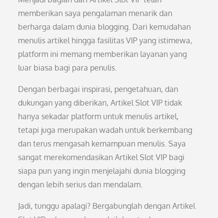
memberikan saya pengalaman menarik dan
berharga dalam dunia blogging. Dari kemudahan
menulis artikel hingga fasilitas VIP yang istimewa,
platform ini memang memberikan layanan yang
luar biasa bagi para penulis.
Dengan berbagai inspirasi, pengetahuan, dan
dukungan yang diberikan, Artikel Slot VIP tidak
hanya sekadar platform untuk menulis artikel,
tetapi juga merupakan wadah untuk berkembang
dan terus mengasah kemampuan menulis. Saya
sangat merekomendasikan Artikel Slot VIP bagi
siapa pun yang ingin menjelajahi dunia blogging
dengan lebih serius dan mendalam.
Jadi, tunggu apalagi? Bergabunglah dengan Artikel