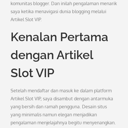
komunitas blogger. Dan inilah pengalaman menarik
saya ketika menavigasi dunia blogging melalui
Artikel Slot VIP.
Kenalan Pertama
dengan Artikel
Slot VIP
Setelah mendaftar dan masuk ke dalam platform
Artikel Slot VIP, saya disambut dengan antarmuka
yang bersih dan ramah pengguna. Desain situs
yang minimalis namun elegan menjadikan
pengalaman menjelajahnya begitu menyenangkan.