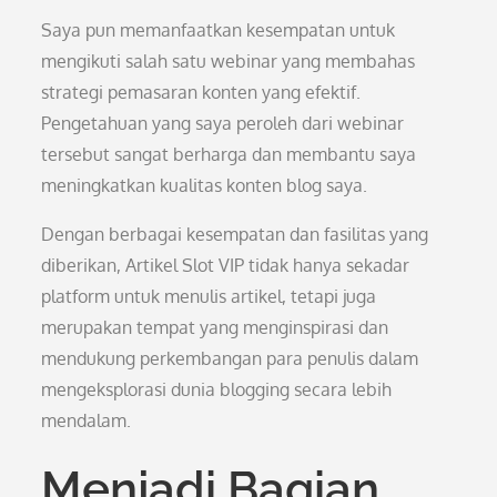
Saya pun memanfaatkan kesempatan untuk
mengikuti salah satu webinar yang membahas
strategi pemasaran konten yang efektif.
Pengetahuan yang saya peroleh dari webinar
tersebut sangat berharga dan membantu saya
meningkatkan kualitas konten blog saya.
Dengan berbagai kesempatan dan fasilitas yang
diberikan, Artikel Slot VIP tidak hanya sekadar
platform untuk menulis artikel, tetapi juga
merupakan tempat yang menginspirasi dan
mendukung perkembangan para penulis dalam
mengeksplorasi dunia blogging secara lebih
mendalam.
Menjadi Bagian