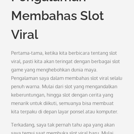
Membahas Slot
Viral
Pertama-tama, ketika kita berbicara tentang slot
viral, pasti kita akan teringat dengan berbagai slot
game yang menghebohkan dunia maya.
Pengalaman saya dalam membahas slot viral selalu
penuh warna. Mulai dari slot yang mengandalkan
keberuntungan, hingga slot dengan cerita yang
menarik untuk diikuti, semuanya bisa membuat
kita terpaku di depan layar ponsel atau komputer.
Terkadang, saya tak pernah tahu apa yang akan
saya temui saat membuka slot viral baru. Mulai