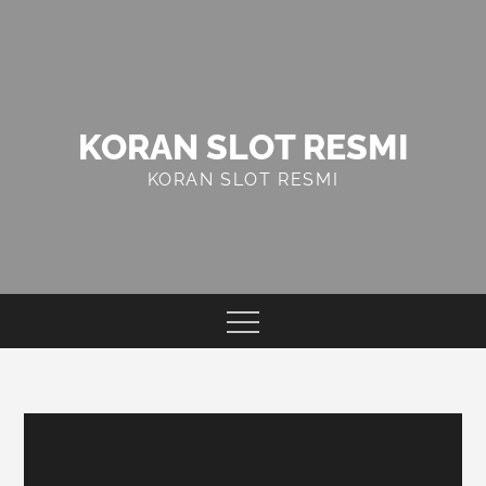
Skip
to
content
KORAN SLOT RESMI
KORAN SLOT RESMI