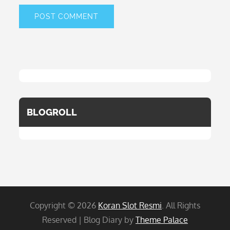
BLOGROLL
Copyright © 2026
Koran Slot Resmi
. All Rights
Reserved | Blog Diary by
Theme Palace