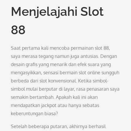
Menjelajahi Slot
88
Saat pertama kali mencoba permainan slot 88,
saya merasa tegang namun juga antusias. Dengan
desain grafis yang menarik dan efek suara yang
mengasyikkan, sensasi bermain slot online sungguh
berbeda dari slot konvensional. Ketika simbol-
simbol mulai berputar di layar, rasa penasaran saya
semakin bertambah. Apakah kali ini akan
mendapatkan jackpot atau hanya sebatas
keberuntungan biasa?
Setelah beberapa putaran, akhirnya berhasil