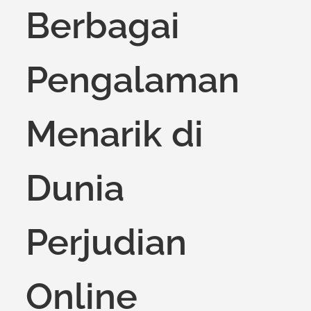
Berbagai
Pengalaman
Menarik di
Dunia
Perjudian
Online