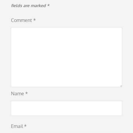
fields are marked
*
Comment
*
Name
*
Email
*