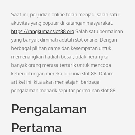
Saat ini, perjudian online telah menjadi salah satu
aktivitas yang populer di kalangan masyarakat.
https://rangkumanslot88.org
Salah satu permainan
yang banyak diminati adalah slot online. Dengan
berbagai pilihan game dan kesempatan untuk
memenangkan hadiah besar, tidak heran jika
banyak orang merasa tertarik untuk mencoba
keberuntungan mereka di dunia slot 88. Dalam
artikel ini, kita akan menjelajahi berbagai
pengalaman menarik seputar permainan slot 88.
Pengalaman
Pertama