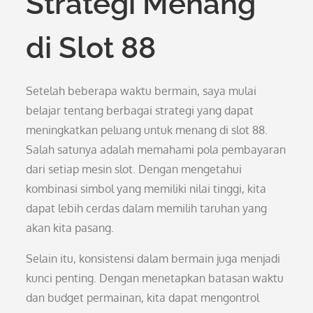
Strategi Menang
di Slot 88
Setelah beberapa waktu bermain, saya mulai
belajar tentang berbagai strategi yang dapat
meningkatkan peluang untuk menang di slot 88.
Salah satunya adalah memahami pola pembayaran
dari setiap mesin slot. Dengan mengetahui
kombinasi simbol yang memiliki nilai tinggi, kita
dapat lebih cerdas dalam memilih taruhan yang
akan kita pasang.
Selain itu, konsistensi dalam bermain juga menjadi
kunci penting. Dengan menetapkan batasan waktu
dan budget permainan, kita dapat mengontrol