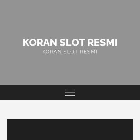
Skip
to
content
KORAN SLOT RESMI
KORAN SLOT RESMI