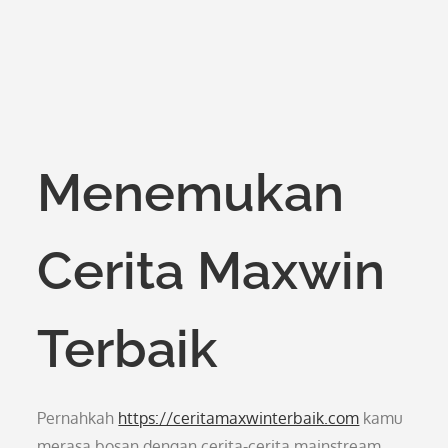
Menemukan
Cerita Maxwin
Terbaik
Pernahkah
https://ceritamaxwinterbaik.com
kamu
merasa bosan dengan cerita-cerita mainstream