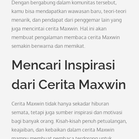
Dengan bergabung dalam komunitas tersebut,
kamu bisa mendapatkan wawasan baru, teori-teori
menarik, dan pendapat dari penggemar lain yang
juga mencintai cerita Maxwin. Hal ini akan
membuat pengalaman membaca cerita Maxwin
semakin berwarna dan memikat.
Mencari Inspirasi
dari Cerita Maxwin
Cerita Maxwin tidak hanya sekadar hiburan
semata, tetapi juga sumber inspirasi dan motivasi
bagi banyak orang. Kisah-kisah penuh petualangan,
keajaiban, dan kebaikan dalam cerita Maxwin
mampu membuat pembaca terdorong untuk