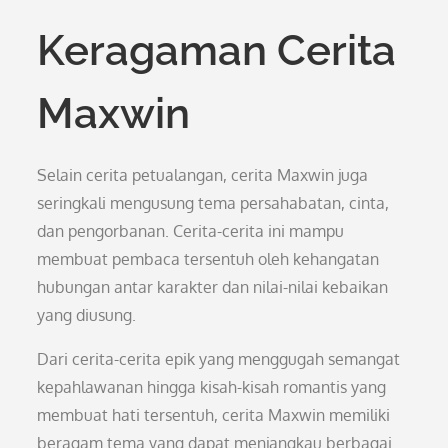
Keragaman Cerita
Maxwin
Selain cerita petualangan, cerita Maxwin juga
seringkali mengusung tema persahabatan, cinta,
dan pengorbanan. Cerita-cerita ini mampu
membuat pembaca tersentuh oleh kehangatan
hubungan antar karakter dan nilai-nilai kebaikan
yang diusung.
Dari cerita-cerita epik yang menggugah semangat
kepahlawanan hingga kisah-kisah romantis yang
membuat hati tersentuh, cerita Maxwin memiliki
beragam tema yang dapat menjangkau berbagai