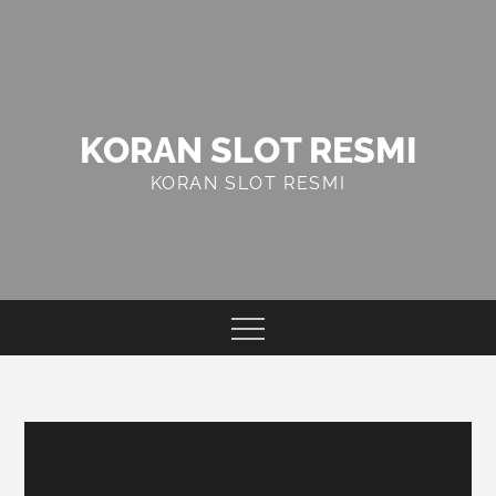
Skip
to
content
KORAN SLOT RESMI
KORAN SLOT RESMI