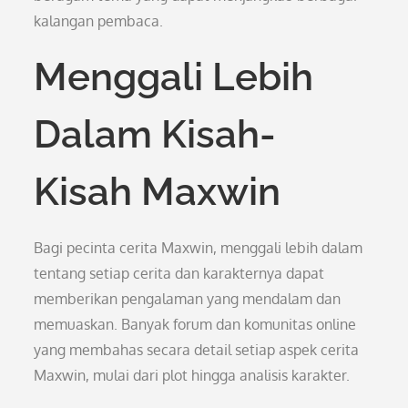
kalangan pembaca.
Menggali Lebih
Dalam Kisah-
Kisah Maxwin
Bagi pecinta cerita Maxwin, menggali lebih dalam
tentang setiap cerita dan karakternya dapat
memberikan pengalaman yang mendalam dan
memuaskan. Banyak forum dan komunitas online
yang membahas secara detail setiap aspek cerita
Maxwin, mulai dari plot hingga analisis karakter.