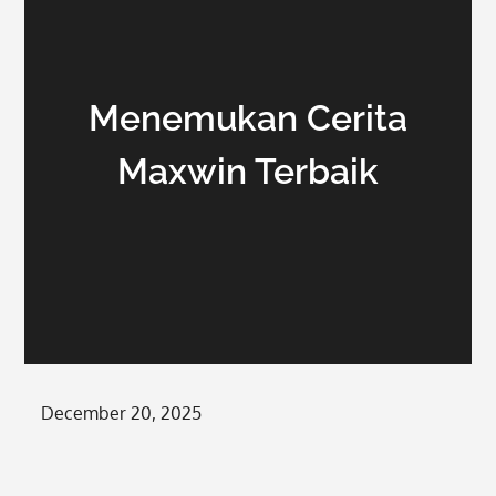
Menemukan Cerita
Maxwin Terbaik
Posted
December 20, 2025
on