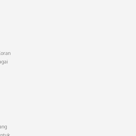
Koran
agai
ang
untuk