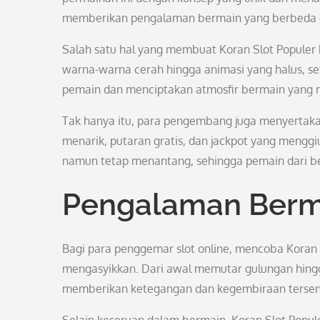
memberikan pengalaman bermain yang berbeda dar
Salah satu hal yang membuat Koran Slot Populer b
warna-warna cerah hingga animasi yang halus, se
pemain dan menciptakan atmosfir bermain yang
Tak hanya itu, para pengembang juga menyertakan 
menarik, putaran gratis, dan jackpot yang meng
namun tetap menantang, sehingga pemain dari be
Pengalaman Berma
Bagi para penggemar slot online, mencoba Koran 
mengasyikkan. Dari awal memutar gulungan hingg
memberikan ketegangan dan kegembiraan tersend