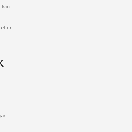
atkan
tetap
k
gan.