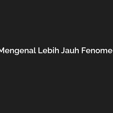
: Mengenal Lebih Jauh Fenome