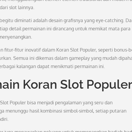
i slot lainnya.
egitu diminati adalah desain grafisnya yang eye-catching. Da
tiap detail permainan ini dirancang untuk memikat mata para
 menyenangkan.
fitur-fitur inovatif dalam Koran Slot Populer, seperti bonus-
giurkan. Semua ini dikemas dalam gameplay yang mudah dipah
rbagai kalangan dapat menikmati permainan ini.
in Koran Slot Popule
Slot Populer bisa menjadi pengalaman yang seru dan
a menunggu hasil kombinasi simbol-simbol, setiap putaran
iri.