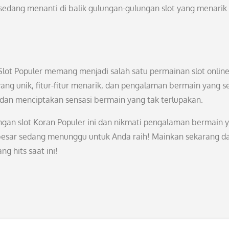
edang menanti di balik gulungan-gulungan slot yang menarik i
 Slot Populer memang menjadi salah satu permainan slot onlin
ng unik, fitur-fitur menarik, dan pengalaman bermain yang se
 dan menciptakan sensasi bermain yang tak terlupakan.
ngan slot Koran Populer ini dan nikmati pengalaman bermain 
 besar sedang menunggu untuk Anda raih! Mainkan sekarang d
g hits saat ini!