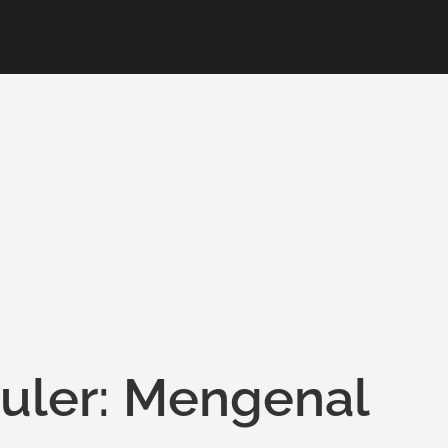
puler: Mengenal