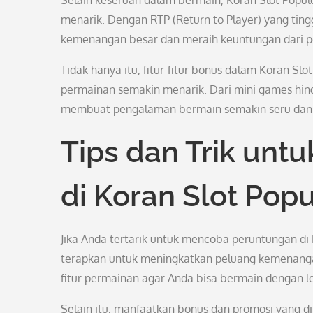
Selain keseruan dalam bermain, Koran Slot Pop
menarik. Dengan RTP (Return to Player) yang tin
kemenangan besar dan meraih keuntungan dari pe
Tidak hanya itu, fitur-fitur bonus dalam Koran 
permainan semakin menarik. Dari mini games hin
membuat pengalaman bermain semakin seru dan
Tips dan Trik unt
di Koran Slot Popu
Jika Anda tertarik untuk mencoba peruntungan di 
terapkan untuk meningkatkan peluang kemenanga
fitur permainan agar Anda bisa bermain dengan leb
Selain itu, manfaatkan bonus dan promosi yang 