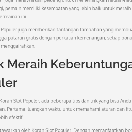
uler juga menawarkan peluang untuk memenangkan hadiah-had
ggi, pemain memiliki kesempatan yang lebih baik untuk meraih
rmainan ini.
Slot Populer juga memberikan tantangan tambahan yang membu
gga putaran gratis dengan perkalian kemenangan, setiap bon
 menggairahkan.
uk Meraih Keberuntung
ler
Koran Slot Populer, ada beberapa tips dan trik yang bisa Anda
n. Pertama, luangkan waktu untuk memahami aturan dan fitu
ih efektif.
ditawarkan oleh Koran Slot Populer. Dengan memanfaatkan bo