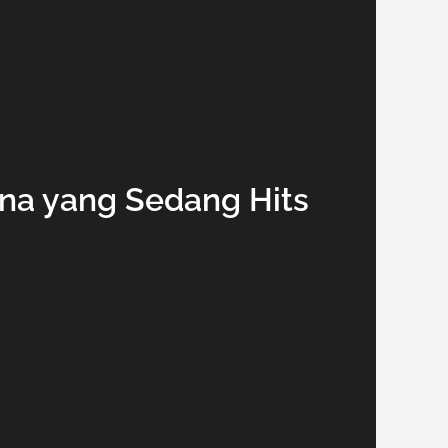
na yang Sedang Hits