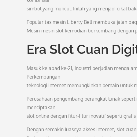
kombinasi
simbol yang muncul. Inilah yang menjadi cikal ba
Popularitas mesin Liberty Bell membuka jalan bag
Mesin-mesin slot kemudian berkembang dengan p
Era Slot Cuan Digi
Masuk ke abad ke-21, industri perjudian mengalam
Perkembangan
teknologi internet memungkinkan pemain untuk 
Perusahaan pengembang perangkat lunak seperti 
menciptakan
slot online dengan fitur-fitur inovatif seperti graf
Dengan semakin luasnya akses internet, slot cuan