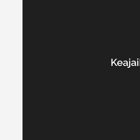
Keaja