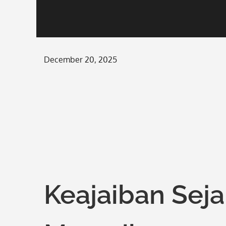
Posted
December 20, 2025
on
Keajaiban Seja