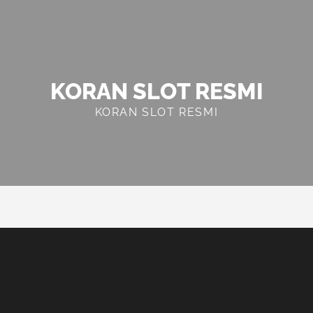
KORAN SLOT RESMI
KORAN SLOT RESMI