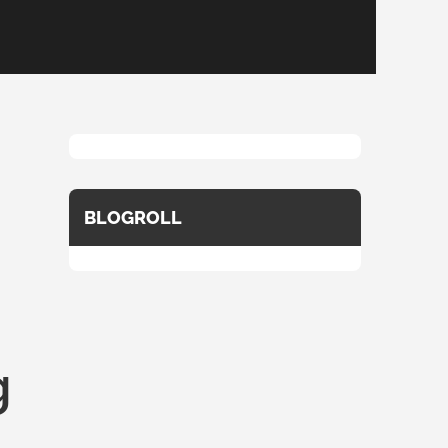
BLOGROLL
g