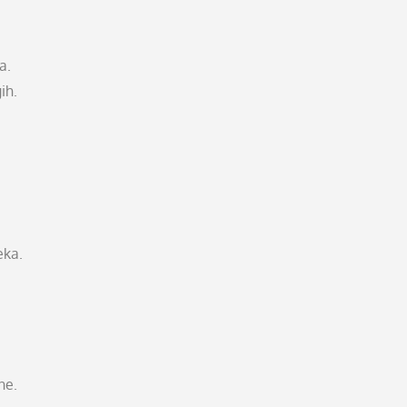
a.
ih.
eka.
ne.