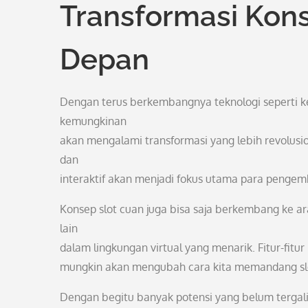
Transformasi Kons
Depan
Dengan terus berkembangnya teknologi seperti kece
kemungkinan
akan mengalami transformasi yang lebih revolusi
dan
interaktif akan menjadi fokus utama para penge
Konsep slot cuan juga bisa saja berkembang ke ar
lain
dalam lingkungan virtual yang menarik. Fitur-fi
mungkin akan mengubah cara kita memandang sl
Dengan begitu banyak potensi yang belum tergali,