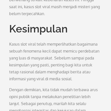
saat ini, kasus slot viral masih menjadi misteri yang
belum terpecahkan.
Kesimpulan
Kasus slot viral telah memperlihatkan bagaimana
sebuah fenomena kecil dapat memicu perdebatan
yang luas di masyarakat. Sebelum sampai pada
kesimpulan yang pasti, penting bagi kita untuk
tetap rasional dalam menghadapi berita atau
informasi yang viral di media sosial.
Dengan demikian, kita tidak mudah terbawa arus
opini publik tanpa melakukan penelitian lebih
lanjut. Sebagai penutup, marilah kita selalu
menghargai integritas dan kejujuran dalam