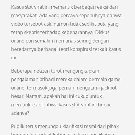
Kasus slot viral ini memantik berbagai reaksi dari
masyarakat. Ada yang percaya sepenuhnya bahwa
video tersebut asli, namun tidak sedikit pula yang
tetap skeptis terhadap kebenarannya. Diskusi
online pun semakin memanas seiring dengan
beredarnya berbagai teori konspirasi terkait kasus
ini.
Beberapa netizen turut mengungkapkan
pengalaman pribadi mereka dalam bermain game
online, termasuk juga pernah mengalami jackpot
besar. Namun, apakah hal ini cukup untuk
membuktikan bahwa kasus slot viral ini benar
adanya?
Publik terus menunggu klarifikasi resmi dari pihak
berwenang terkait kebenaran kasus ini. Hingga