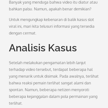
Banyak yang menduga bahwa video itu diatur atau
bahkan palsu. Namun, apakah benar demikian?
Untuk mengungkap kebenaran di balik kasus slot
viral ini, mari kita telusuri informasi yang tersedia
dengan cermat.
Analisis Kasus
Setelah melakukan pengamatan lebih lanjut
terhadap video tersebut, terdapat beberapa hal
yang menarik untuk disimak. Pada awalnya, terlihat
bahwa reaksi pemain terlihat sangat alami dan
spontan. Namun, beberapa netizen menyoroti
beberapa kejanggalan dalam pola permainan yang
terlihat.