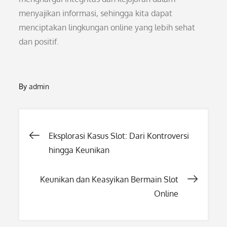
menyajikan informasi, sehingga kita dapat
menciptakan lingkungan online yang lebih sehat
dan positif.
By
admin
Post
Eksplorasi Kasus Slot: Dari Kontroversi
hingga Keunikan
navigation
Keunikan dan Keasyikan Bermain Slot
Online