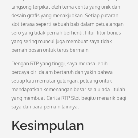
langsung terpikat oleh tema cerita yang unik dan
desain grafis yang menakjubkan. Setiap putaran
slot terasa seperti sebuah bab dalam petualangan
seru yang tidak pernah berhenti. Fitur-fitur bonus
yang sering muncul juga membuat saya tidak
pernah bosan untuk terus bermain.
Dengan RTP yang tinggi, saya merasa lebih
percaya diri dalam bertaruh dan yakin bahwa
setiap kali memutar gulungan, peluang untuk
mendapatkan kemenangan besar selalu ada. Itulah
yang membuat Cerita RTP Slot begitu menarik bagi
saya dan para pemain lainnya.
Kesimpulan