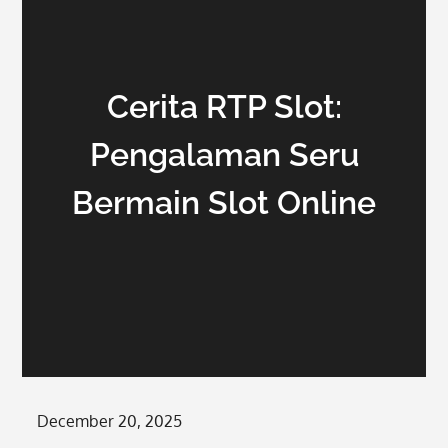
Cerita RTP Slot:
Pengalaman Seru
Bermain Slot Online
Posted
December 20, 2025