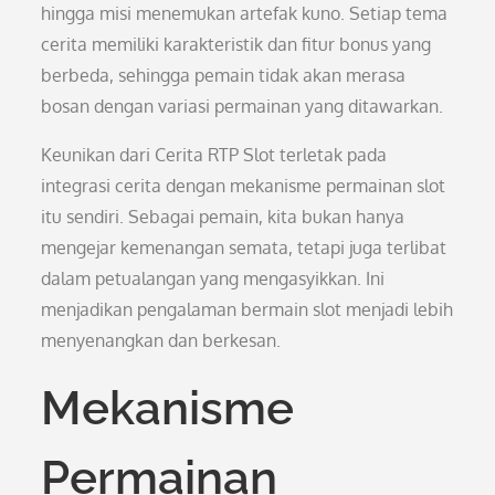
hingga misi menemukan artefak kuno. Setiap tema
cerita memiliki karakteristik dan fitur bonus yang
berbeda, sehingga pemain tidak akan merasa
bosan dengan variasi permainan yang ditawarkan.
Keunikan dari Cerita RTP Slot terletak pada
integrasi cerita dengan mekanisme permainan slot
itu sendiri. Sebagai pemain, kita bukan hanya
mengejar kemenangan semata, tetapi juga terlibat
dalam petualangan yang mengasyikkan. Ini
menjadikan pengalaman bermain slot menjadi lebih
menyenangkan dan berkesan.
Mekanisme
Permainan