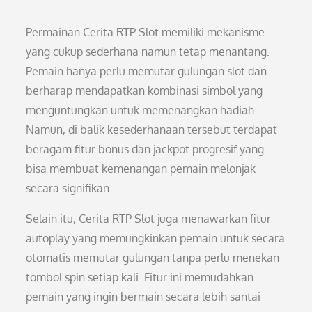
Permainan Cerita RTP Slot memiliki mekanisme
yang cukup sederhana namun tetap menantang.
Pemain hanya perlu memutar gulungan slot dan
berharap mendapatkan kombinasi simbol yang
menguntungkan untuk memenangkan hadiah.
Namun, di balik kesederhanaan tersebut terdapat
beragam fitur bonus dan jackpot progresif yang
bisa membuat kemenangan pemain melonjak
secara signifikan.
Selain itu, Cerita RTP Slot juga menawarkan fitur
autoplay yang memungkinkan pemain untuk secara
otomatis memutar gulungan tanpa perlu menekan
tombol spin setiap kali. Fitur ini memudahkan
pemain yang ingin bermain secara lebih santai