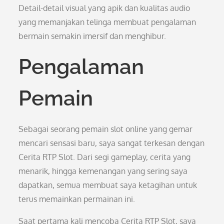
Detail-detail visual yang apik dan kualitas audio
yang memanjakan telinga membuat pengalaman
bermain semakin imersif dan menghibur.
Pengalaman
Pemain
Sebagai seorang pemain slot online yang gemar
mencari sensasi baru, saya sangat terkesan dengan
Cerita RTP Slot. Dari segi gameplay, cerita yang
menarik, hingga kemenangan yang sering saya
dapatkan, semua membuat saya ketagihan untuk
terus memainkan permainan ini.
Saat pertama kali mencoba Cerita RTP Slot, saya