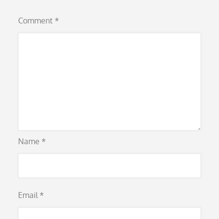
Comment
*
Name
*
Email
*