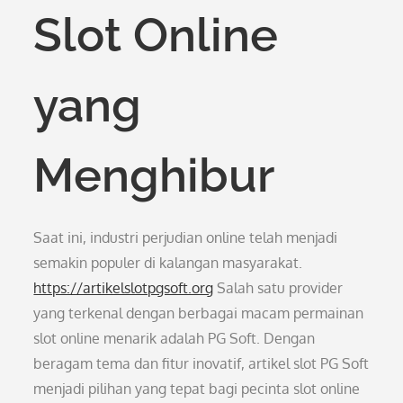
Slot Online
yang
Menghibur
Saat ini, industri perjudian online telah menjadi
semakin populer di kalangan masyarakat.
https://artikelslotpgsoft.org
Salah satu provider
yang terkenal dengan berbagai macam permainan
slot online menarik adalah PG Soft. Dengan
beragam tema dan fitur inovatif, artikel slot PG Soft
menjadi pilihan yang tepat bagi pecinta slot online