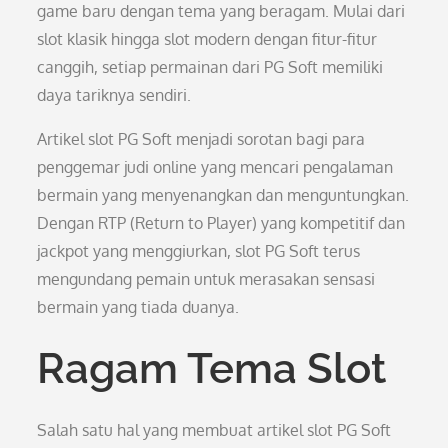
game baru dengan tema yang beragam. Mulai dari
slot klasik hingga slot modern dengan fitur-fitur
canggih, setiap permainan dari PG Soft memiliki
daya tariknya sendiri.
Artikel slot PG Soft menjadi sorotan bagi para
penggemar judi online yang mencari pengalaman
bermain yang menyenangkan dan menguntungkan.
Dengan RTP (Return to Player) yang kompetitif dan
jackpot yang menggiurkan, slot PG Soft terus
mengundang pemain untuk merasakan sensasi
bermain yang tiada duanya.
Ragam Tema Slot
Salah satu hal yang membuat artikel slot PG Soft