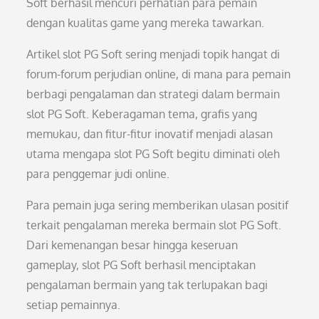
Soft berhasil mencuri perhatian para pemain
dengan kualitas game yang mereka tawarkan.
Artikel slot PG Soft sering menjadi topik hangat di
forum-forum perjudian online, di mana para pemain
berbagi pengalaman dan strategi dalam bermain
slot PG Soft. Keberagaman tema, grafis yang
memukau, dan fitur-fitur inovatif menjadi alasan
utama mengapa slot PG Soft begitu diminati oleh
para penggemar judi online.
Para pemain juga sering memberikan ulasan positif
terkait pengalaman mereka bermain slot PG Soft.
Dari kemenangan besar hingga keseruan
gameplay, slot PG Soft berhasil menciptakan
pengalaman bermain yang tak terlupakan bagi
setiap pemainnya.