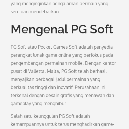
yang menginginkan pengalaman bermain yang
seru dan mendebarkan.
Mengenal PG Soft
PG Soft atau Pocket Games Soft adalah penyedia
perangkat lunak game online yang berfokus pada
pengembangan permainan mobile. Dengan kantor
pusat di Valletta, Malta, PG Soft telah berhasil
menyajikan berbagai judul permainan yang
berkualitas tinggi dan inovatif. Perusahaan ini
terkenal dengan desain grafis yang menawan dan
gameplay yang menghibur.
Salah satu keunggulan PG Soft adalah
kemampuannya untuk terus menghadirkan game-